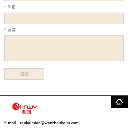
*
邮箱
*
留言
E-mail：
renkaimiao@wenzhouhaier.com